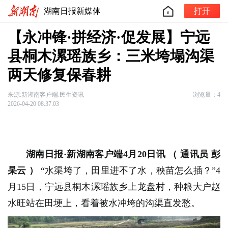
湖南日报新媒体
打开
【永冲锋·拼经济·促发展】宁远
县桐木漯瑶族乡：三米垮塌沟渠
两天修复保春耕
来源:新湖南客户端.民生资讯
浏览量：4
2026-04-20 08:37:03
湖南日报·新湖南客户端4月20日讯
（
通讯员 彭
杲云
）
“水渠垮了，田里进不了水，秧苗怎么插？”4
月15日，宁远县桐木漯瑶族乡上龙盘村，种粮大户赵
水旺站在田埂上，看着被水冲垮的沟渠直发愁。