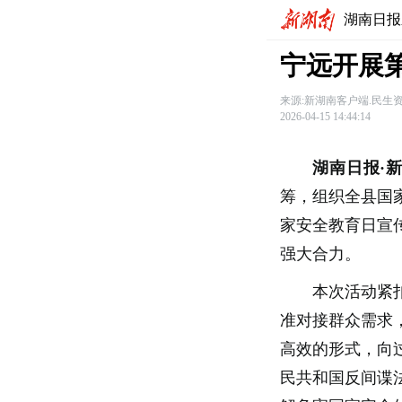
湖南日报
宁远开展第
来源:新湖南客户端.民生
2026-04-15 14:44:14
湖南日报·新
筹，组织全县国
家安全教育日宣
强大合力。
本次活动紧
准对接群众需求
高效的形式，向
民共和国反间谍