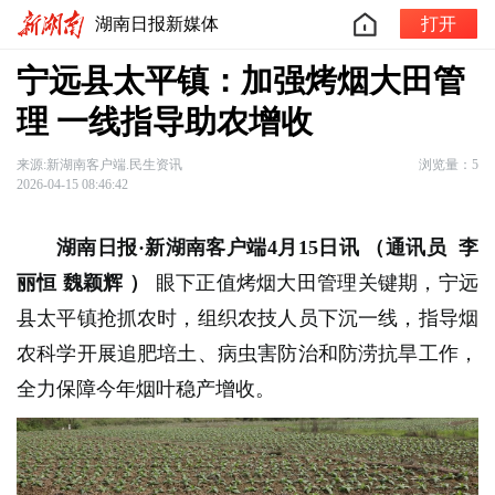
湖南日报新媒体
打开
宁远县太平镇：加强烤烟大田管
理 一线指导助农增收
来源:新湖南客户端.民生资讯
浏览量：5
2026-04-15 08:46:42
湖南日报·新湖南客户端4月15日讯
（通讯员
李
丽恒 魏颖辉
）
眼下正值烤烟大田管理关键期，宁远
县太平镇抢抓农时，组织农技人员下沉一线，指导烟
农科学开展追肥培土、病虫害防治和防涝抗旱工作，
全力保障今年烟叶稳产增收。