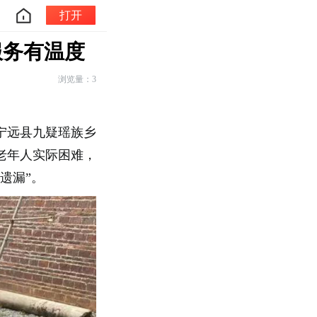
打开
服务有温度
浏览量：3
宁远县九疑瑶族乡
老年人实际困难，
遗漏”。