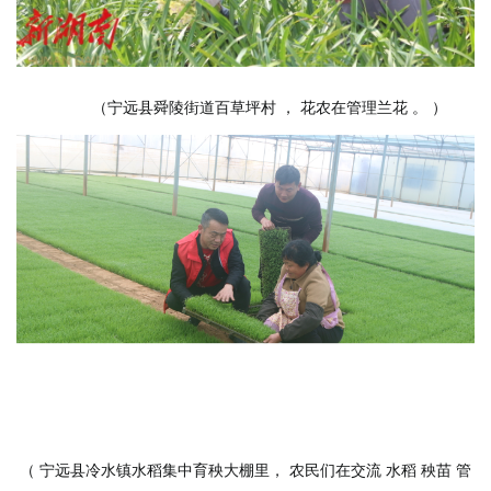
（宁远县舜陵街道百草坪村
，
花农在管理兰花
。
）
（
宁远县冷水镇水稻集中育秧大棚里，
农民们在交流
水稻
秧苗
管