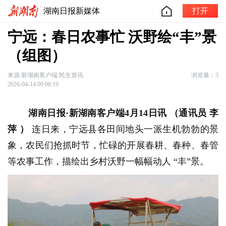
湖南日报新媒体
打开
宁远：春日农事忙 沃野绘“丰”景
（组图）
来源:新湖南客户端.民生资讯
浏览量：3
2026-04-14 09:06:19
湖南日报·新湖南客户端4月14日讯
（通讯员 李
萍
）
连日来，宁远县各田间地头一派生机勃勃的景
象，农民们抢抓时节，忙碌的开展春耕、春种、春管
等农事工作，描绘出乡村沃野一幅幅动人
“丰”景。