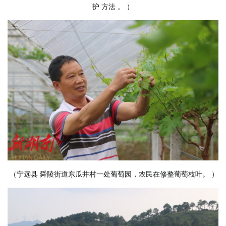
护
方法
。
）
（宁远县
舜陵街道东瓜井村一处葡萄园，农民在修整葡萄枝叶。
）