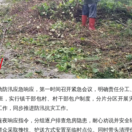
动防汛应急响应，第一时间召开紧急会议，明确责任分工
班，实行镇干部包村、村干部包户制度，分片分区开展
工作，同步推进防汛抗灾工作。
连夜响应指令，分组逐户排查危房隐患，耐心劝说并安全
群众采取搀扶、护送方式安置至临时点位。同时带头清理