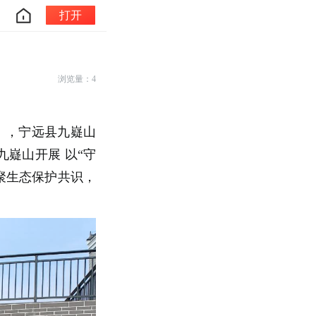
打开
浏览量：4
日
，宁远县九嶷山
九嶷山开展
以“守
凝聚生态保护共识，