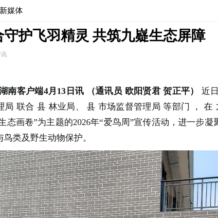
新媒体
合守护飞羽精灵 共筑九嶷生态屏障
资讯
湖南客户端4月13日讯
（通讯员 欧阳贤君 贺正平）
近
理局
联合
县
林业局、
县
市场监督管理局
等部门
，
在
生态画卷”为主题的2026年“爱鸟周”宣传活动，进一步
与鸟类及野生动物保护。