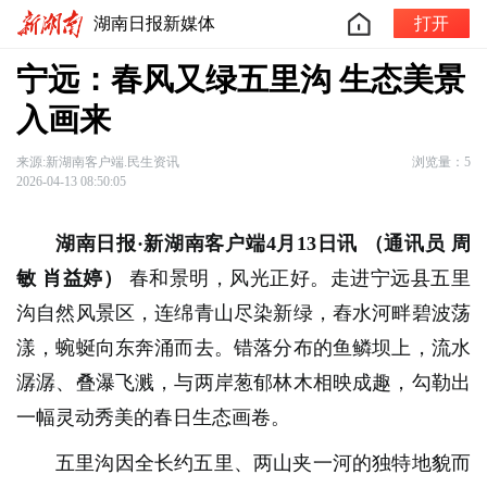
湖南日报新媒体
打开
宁远：春风又绿五里沟 生态美景
入画来
来源:新湖南客户端.民生资讯
浏览量：5
2026-04-13 08:50:05
湖南日报·新湖南客户端4月13日讯
（通讯员 周
敏 肖益婷）
春和景明，风光正好。走进宁远县五里
沟自然风景区，连绵青山尽染新绿，舂水河畔碧波荡
漾，蜿蜒向东奔涌而去。错落分布的鱼鳞坝上，流水
潺潺、叠瀑飞溅，与两岸葱郁林木相映成趣，勾勒出
一幅灵动秀美的春日生态画卷。
五里沟因全长约五里、两山夹一河的独特地貌而