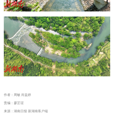
作者：周敏 肖益婷
责编：廖芷谊
来源：湖南日报·新湖南客户端