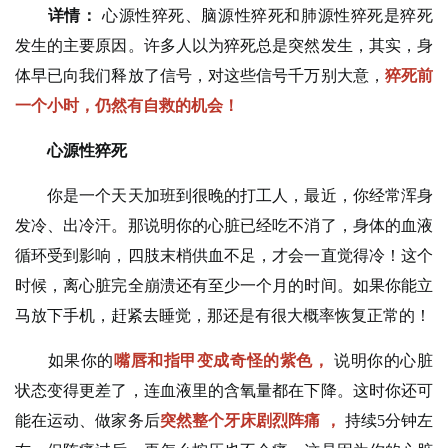
详情：
心源性猝死、脑源性猝死和肺源性猝死是猝死
发生的主要原因。许多人以为猝死总是突然发生，其实，身
体早已向我们释放了信号，对这些信号千万别大意，
猝死前
一个小时，仍然有自救的机会！
心源性猝死
你是一个天天加班到很晚的打工人，最近，你经常浑身
发冷、出冷汗。那说明你的心脏已经吃不消了，身体的血液
循环受到影响，四肢末梢供血不足，才会一直觉得冷！这个
时候，离心脏完全崩溃还有至少一个月的时间。如果你能立
马放下手机，赶紧去睡觉，那还是有很大概率恢复正常的！
如果你的
嘴唇和指甲变成奇怪的紫色，
说明你的心脏
状态变得更差了，连血液里的含氧量都在下降。这时你还可
能在运动、做家务后
突然整个牙床剧烈阵痛
，
持续5分钟左