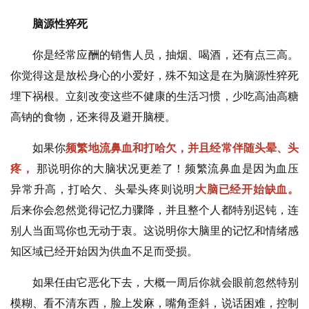
脑源性猝死
你是经常应酬的销售人员，抽烟、喝酒，还有点三高。
你觉得这是放松身心的小爱好，殊不知这是在为脑源性猝死
埋下祸根。立刻改变这些不健康的生活习惯，少吃高油高糖
高钠的食物，还来得及避开脑梗。
如果你
频繁地流鼻血和打哈欠，并且经常伴随头晕、头
疼，
那说明你的大脑状况更差了！频繁流鼻血是因为血压
异常升高，打哈欠、头晕头疼则说明
大脑已经开始缺血。
后来你会忽然觉得记忆力骤降，并且整个人都特别迟钝，连
别人当面骂你也无动于衷。这说明你大脑里的记忆和情绪感
知区域已经开始因为供血不足而受损。
如果任由它恶化下去，大概一周后你就会眼前忽然特别
模糊、看不清东西，脸上发麻，嘴角歪斜，说话困难，控制