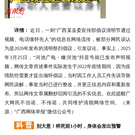
详情：
近日，一则“广西某县委宣传部倡议清明节通过
视频、电话缅怀先人”的信息在网络流传，被部分网民误认
为是2026年发布的清明祭扫倡议，引发议论。事实上，2025
年3月25日，“河池广电・瞰河池”抖音号就已发布声明视
频，网传文章所述事件实际发生于2022年疫情期间，因为疫
情防控需要才提出缅怀倡议，当时因工作人员工作失误导致
网民误解，事发当时已进行整改，并更正信息内容和重新发
布。所以网传文章属翻炒旧闻引流的不实信息。在此提醒广
大网民不信谣、不传谣，共同维护清朗网络空间。（来
源：“广西网络举报”微信公众号）
科 普
别大意！猝死前1小时，身体会发出预警