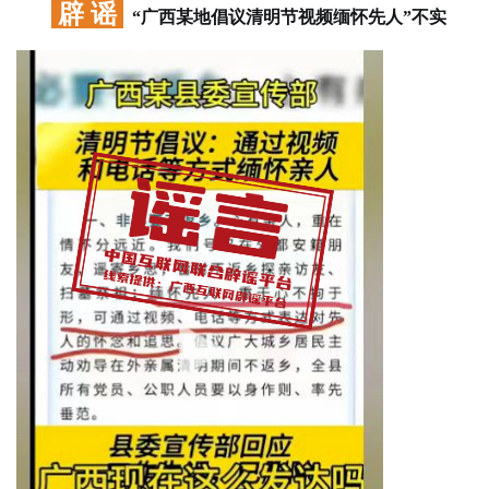
辟 谣
“广西某地倡议清明节视频缅怀先人”不实