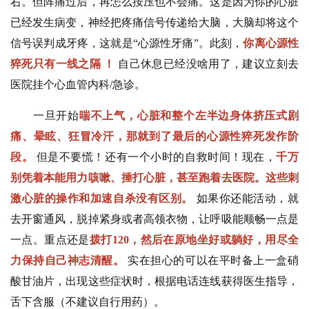
右。但阵痛过后，再怎么按压也不会痛。这是因为你的心脏
已经发生病变，神经把疼痛信号传递给大脑，大脑却将这个
信号误判成牙疼，这就是“心源性牙痛”。此刻，
你离心源性
猝死只有一线之隔
！
自己休息已经没啥用了，建议立刻去
医院挂个心血管内科/急诊。
一旦开始
喘不上气，心脏和整个左半边身体挤压式剧
痛、晕眩、狂冒冷汗，那就到了最后的心源性猝死发作阶
段。
但是不要慌！还有一个小时的自救时间！现在，
千万
别凭着本能用力咳嗽、捶打心脏，甚至跑着去医院。这些刺
激心脏的操作和加速自杀没有区别。
如果你还能活动，就
去开窗通风，脱掉紧身或者高领衣物，让呼吸能顺畅一点是
一点。重点还是
拨打120，然后在原地坐好或躺好，用尽全
力保持自己神志清醒。
实在担心的可以在平时备上一盒硝
酸甘油片，出现这些症状时，根据电话连线获得医生指导，
舌下含服（不建议自行用药）。