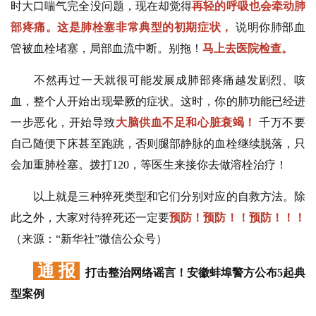
时大口喘气完全没问题，现在却觉得
再轻的呼吸也会牵动肺
部疼痛。这是肺栓塞非常典型的初期症状，
说明你肺部血
管被血栓堵塞，局部血流中断。别拖！
马上去医院检查。
不然再过一天就很可能发展成肺部疼痛越发剧烈、咳
血，整个人开始出现晕厥的症状。这时，你的肺功能已经进
一步恶化，开始导致
大脑供血不足和心脏衰竭！
千万不要
自己随便下床甚至跑跳，否则腿部静脉的血栓继续脱落，只
会加重肺栓塞。拨打120，等医生来接你去做溶栓治疗！
以上就是三种猝死类型和它们分别对应的自救方法。除
此之外，大家对待猝死还一定要
预防！预防！！预防！！！
（来源：“新华社”微信公众号）
通 报
打击整治网络谣言！安徽蚌埠警方公布5起典
型案例