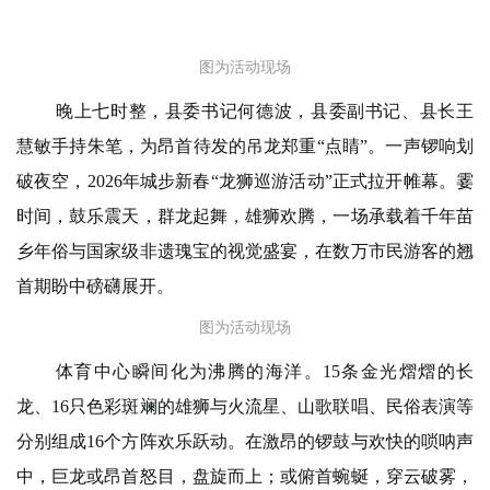
图为活动现场
晚上七时整，县委书记何德波，县委副书记、县长王
慧敏手持朱笔，为昂首待发的吊龙郑重“点睛”。一声锣响划
破夜空，2026年城步新春“龙狮巡游活动”正式拉开帷幕。霎
时间，鼓乐震天，群龙起舞，雄狮欢腾，一场承载着千年苗
乡年俗与国家级非遗瑰宝的视觉盛宴，在数万市民游客的翘
首期盼中磅礴展开。
图为活动现场
体育中心瞬间化为沸腾的海洋。15条金光熠熠的长
龙、16只色彩斑斓的雄狮与火流星、山歌联唱、民俗表演等
分别组成16个方阵欢乐跃动。在激昂的锣鼓与欢快的唢呐声
中，巨龙或昂首怒目，盘旋而上；或俯首蜿蜒，穿云破雾，