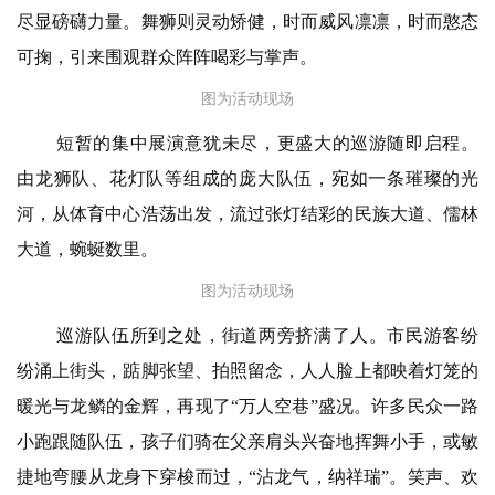
尽显磅礴力量。舞狮则灵动矫健，时而威风凛凛，时而憨态
可掬，引来围观群众阵阵喝彩与掌声。
图为活动现场
短暂的集中展演意犹未尽，更盛大的巡游随即启程。
由龙狮队、花灯队等组成的庞大队伍，宛如一条璀璨的光
河，从体育中心浩荡出发，流过张灯结彩的民族大道、儒林
大道，蜿蜒数里。
图为活动现场
巡游队伍所到之处，街道两旁挤满了人。市民游客纷
纷涌上街头，踮脚张望、拍照留念，人人脸上都映着灯笼的
暖光与龙鳞的金辉，再现了“万人空巷”盛况。许多民众一路
小跑跟随队伍，孩子们骑在父亲肩头兴奋地挥舞小手，或敏
捷地弯腰从龙身下穿梭而过，“沾龙气，纳祥瑞”。笑声、欢