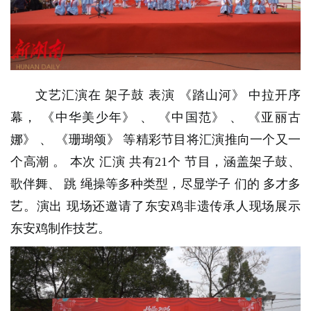
文艺汇演在
架子鼓
表演
《踏山河》
中拉开序
幕，
《中华美少年》
、
《中国范》
、
《亚丽古
娜》
、
《珊瑚颂》
等精彩节目将汇演推向一个又一
个高潮
。
本次
汇演
共有21个
节目，涵盖架子鼓、
歌伴舞、
跳
绳操等多种类型，尽显学子
们的
多才多
艺。演出
现场还邀请了东安鸡非遗传承人现场展示
东安鸡制作技艺。