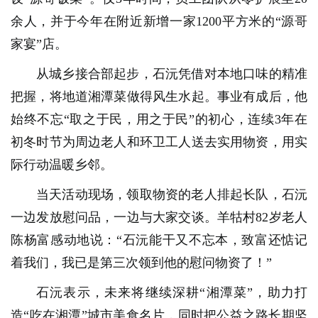
余人，并于今年在附近新增一家1200平方米的“源哥
家宴”店。
从城乡接合部起步，石沅凭借对本地口味的精准
把握，将地道湘潭菜做得风生水起。事业有成后，他
始终不忘“取之于民，用之于民”的初心，连续3年在
初冬时节为周边老人和环卫工人送去实用物资，用实
际行动温暖乡邻。
当天活动现场，领取物资的老人排起长队，石沅
一边发放慰问品，一边与大家交谈。羊牯村82岁老人
陈杨富感动地说：“石沅能干又不忘本，致富还惦记
着我们，我已是第三次领到他的慰问物资了！”
石沅表示，未来将继续深耕“湘潭菜”，助力打
造“吃在湘潭”城市美食名片，同时把公益之路长期坚