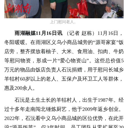
上门慰问老人。
雨湖融媒11月16日讯
（记者 赵栋）
11月16日，
冬阳暖暖。在雨湖区义乌小商品城旁的“源哥家宴”饭
店旁，整齐摆放着柚子、大米、食用油、扣肉、牛奶
等慰问物资，形成一片“爱心物资山”。这些总价值5
万元的物品由饭店负责人石沅捐赠，用于慰问长城乡
羊牯村60岁以上的老人、五保户及环卫工人等群体，
惠及200余人。
石沅是土生土长的羊牯村人，出生于1987年。经
过十多年走南闯北锤炼厨艺，他于2009年返乡创业。
2022年，石沅看中义乌小商品城的区位优势，在此开
设“源哥饭菜”。仅3年时间，员工团队从零扩展至20