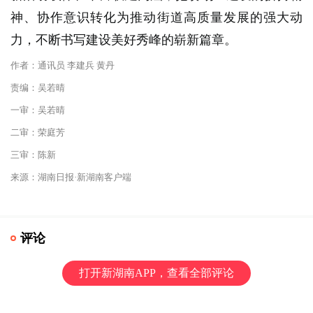
神、协作意识转化为推动街道高质量发展的强大动
力，不断书写建设美好秀峰的崭新篇章。
作者：通讯员 李建兵 黄丹
责编：吴若晴
一审：吴若晴
二审：荣庭芳
三审：陈新
来源：湖南日报·新湖南客户端
评论
打开新湖南APP，查看全部评论