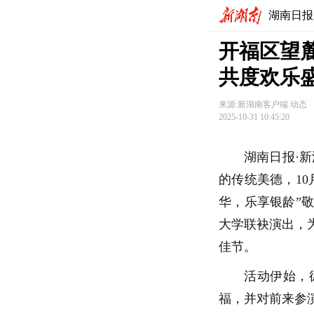
湖南日报
开福区望
共度欢乐
来源:新湖南客户端.动态
2025-10-31 10:45:20
湖南日报·
的传统美德，1
华，乐享银龄”
大学联袂演出，
佳节。
活动伊始，
福，并对前来参