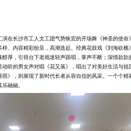
汇演在长沙市工人文工团气势恢宏的开场舞《神圣的使命
多样、内容精彩纷呈，高潮迭起。经典花鼓戏《刘海砍樵
味醇厚，引得台下老戏迷轻声跟唱，掌声不断；深情款款
美动听的男女声对唱《花又落》，唱出了对美好生活与祖
蓉雨》，则展现了新时代长者从容自信的风采。一个个精
其乐融融。