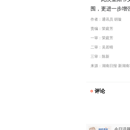
围，更进一步增
作者：通讯员 胡璇
责编：荣庭芳
一审：荣庭芳
二审：吴若晴
三审：陈新
来源：湖南日报·新湖南
评论
中
今日话题