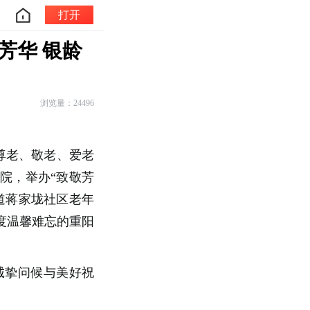
打开
芳华 银龄
浏览量：24496
族尊老、敬老、爱老
院，举办“致敬芳
道蒋家垅社区老年
度温馨难忘的重阳
诚挚问候与美好祝