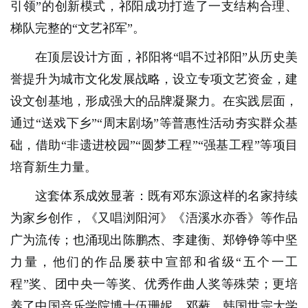
引领”的创新模式，祁阳成功打造了一支结构合理、
梯队完整的“文艺祁军”。
在顶层设计方面，祁阳将“唱不过祁阳”从历史美
誉提升为城市文化发展战略，设立专项文艺资金，建
设文创基地，形成强大的品牌凝聚力。在实践层面，
通过“送戏下乡”“周末剧场”等普惠性活动夯实群众基
础，借助“非遗进校园”“圆梦工程”“强基工程”等项目
培育新生力量。
这套体系成效显著：既有邓东源这样的名家持续
为家乡创作，《又唱浏阳河》《浯溪水亦香》等作品
广为流传；也涌现出陈鹏杰、李建衡、郑铮铮等中坚
力量，他们的作品屡获中宣部和省级“五个一工
程”奖、团中央一等奖、优秀作曲人奖等殊荣；更培
养了中国音乐学院博士伍珊妮、邓蕤，韩国世宗大学