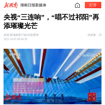
湖南日报新媒体
打开
央视“三连响”，“唱不过祁阳”再
添璀璨光芒
来源:新湖南客户端.时政要闻
浏览量：28
2025-10-05 08:46:58