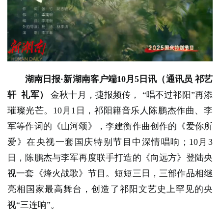
湖南日报·新湖南客户端10月5日讯（通讯员 祁艺
轩 礼军）
金秋十月，捷报频传，
“唱不过祁阳”再添
璀璨光芒。10月1日，祁阳籍音乐人陈鹏杰作曲、李
军等作词的《山河颂》，李建衡作曲创作的《爱你所
爱》在央视一套国庆特别节目中深情唱响；10月3
日，陈鹏杰与李军再度联手打造的《向远方》登陆央
视一套《烽火战歌》节目。短短三日，三部作品相继
亮相国家最高舞台，创造了祁阳文艺史上罕见的央
视“三连响”。