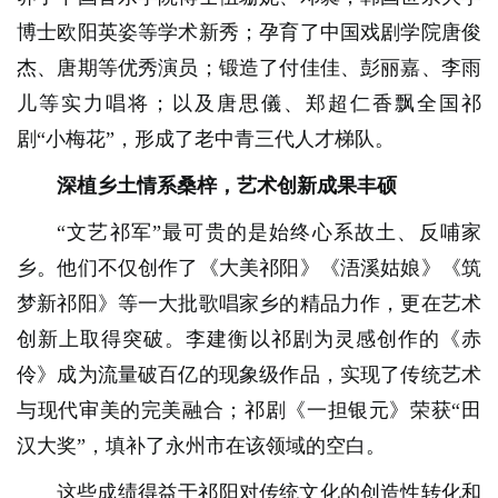
博士欧阳英姿等学术新秀；孕育了中国戏剧学院唐俊
杰、唐期等优秀演员；锻造了付佳佳、彭丽嘉、李雨
儿等实力唱将；以及唐思儀、郑超仁香飘全国祁
剧“小梅花”，形成了老中青三代人才梯队。
深植乡土情系桑梓，艺术创新成果丰硕
“文艺祁军”最可贵的是始终心系故土、反哺家
乡。他们不仅创作了《大美祁阳》《浯溪姑娘》《筑
梦新祁阳》等一大批歌唱家乡的精品力作，更在艺术
创新上取得突破。李建衡以祁剧为灵感创作的《赤
伶》成为流量破百亿的现象级作品，实现了传统艺术
与现代审美的完美融合；祁剧《一担银元》荣获“田
汉大奖”，填补了永州市在该领域的空白。
这些成绩得益于祁阳对传统文化的创造性转化和