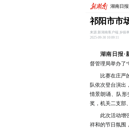
湖南日报
祁阳市市
来源:新湖南客户端.乡镇
2025-09-30 10:09:11
湖南日报·
督管理局举办了
比赛在庄严
队依次登台演出
情景朗诵、队形
奖，机关二支部
此次活动增
祥和的节日氛围