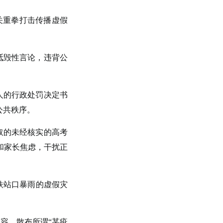
关重拳打击传播虚假
诋毁性言论，违背公
人的行政处罚决定书
公共秩序。
取的未经核实的高考
和家长焦虑，干扰正
铁站口暴雨的虚假灾
容，散布所谓“某疫