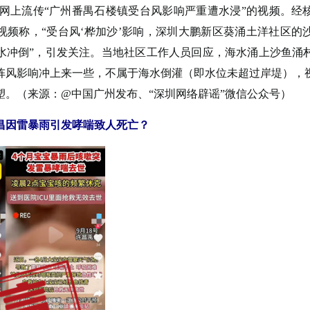
网上流传“广州番禺石楼镇受台风影响严重遭水浸”的视频。经
视频称，“受台风‘桦加沙’影响，深圳大鹏新区葵涌土洋社区的
水冲倒”，引发关注。当地社区工作人员回应，海水涌上沙鱼涌
阵风影响冲上来一些，不属于海水倒灌（即水位未超过岸堤），
塑。（来源：@中国广州发布、“深圳网络辟谣”微信公众号）
昌因雷暴雨引发哮喘致人死亡？