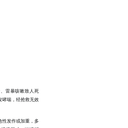
喘、雷暴咳嗽致人死
发哮喘，经抢救无效
急性发作或加重，多