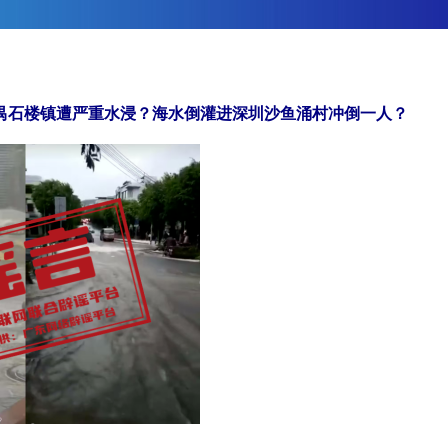
禺石楼镇遭严重水浸？海水倒灌进深圳沙鱼涌村冲倒一人？