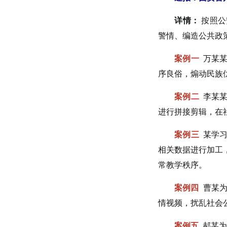
详情：
按照公
警情、编造公共政
案例一
万某
序良俗，煽动民族
案例二
李某某
进行拼接剪辑，在
案例三
某学习
相关数据进行加工
常教学秩序。
案例四
曹某为
情视频，扰乱社会
案例五
郝某为