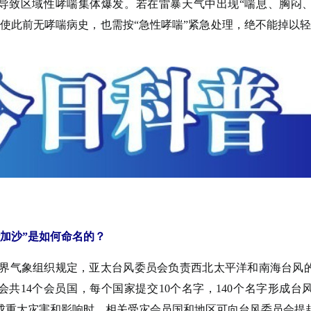
导致区域性哮喘集体爆发。若在雷暴天气中出现“喘息、胸闷
即使此前无哮喘病史，也需按“急性哮喘”紧急处理，绝不能掉以轻
桦加沙”是如何命名的？
界气象组织规定，亚太台风委员会负责西北太平洋和南海台风
会共14个会员国，每个国家提交10个名字，140个名字形成台
成重大灾害和影响时，相关受灾会员国和地区可向台风委员会提