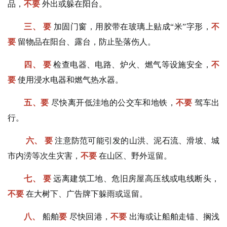
品，
不要
外出或躲在阳台。
三、
要
加固门窗，用胶带在玻璃上贴成“米”字形，
不
要
留物品在阳台、露台，防止坠落伤人。
四、
要
检查电器、电路、炉火、燃气等设施安全，
不
要
使用浸水电器和燃气热水器。
五、要
尽快离开低洼地的公交车和地铁，
不要
驾车出
行。
六、
要
注意防范可能引发的山洪、泥石流、滑坡、城
市内涝等次生灾害，
不要
在山区、野外逗留。
七、
要
远离建筑工地、危旧房屋高压线或电线断头，
不要
在大树下、广告牌下躲雨或逗留。
八、
船舶
要
尽快回港，
不要
出海或让船舶走锚、搁浅