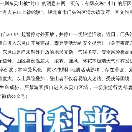
一则东灵山被“封山”的消息在网上流传，有网友称“封山”的原因
是“有人在山上被蛇咬”。经北京市门头沟区清水镇政府、区文旅
。
2019年起暂停对外开放，并停止一切旅游活动。近日，门头
擅自进入东灵山开展穿越、攀登等活动的安全提示》《关于夜爬
，东灵山是尚未对外开放的地形复杂、气候多变、安全风险极高
无信号。山区昼夜温差大，浓雾、强风、冰雹等极端天气时有发
碎石坡；常年受风化、雨水冲刷和地质活动影响，存在滑坡、
难度大。以上风险叠加，登山者不仅容易陷入迷路、受伤等困境
生命威胁。严禁游客擅自进入东灵山区域，一切旅游行为都
”微信公众号）