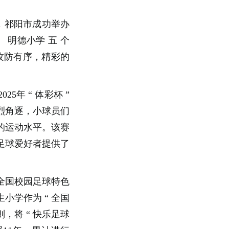
，祁阳市成功举办
、
明德小学
五
个
攻防有序，精彩的
025年
“
体彩杯
”
烈角逐，小球员们
的运动水平。该赛
足球爱好者提供了
全国校园足球特色
生小学作为
“
全国
则，将
“
快乐足球