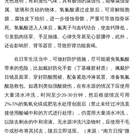
无色透明，有刺激性气味，具有极强的腐蚀性，能够腐蚀金
属、玻璃和含硅的物体。氢氟酸通过皮肤后，可溶解细胞
膜，腐蚀皮下组织，进一步侵蚀骨骼，严重可导致指骨坏
死。氢氟酸进入人体后，氟离子与血钙结合，使血钙降低，
引发肌肉痉挛、手足抽搐、心律失常甚至心脏骤停，此外，
还会影响肝、肾等器官，导致肝肾功能衰竭。
在日常生活当中，可做好防护措施，尽可能避免氢氟酸
带来的危险，比如戴好防化手套（丁基橡胶材质）、佩戴护
目镜及面罩、穿好防酸围裙、配备紧急冲淋装置、准备氢氟
酸急救包。如遇到类似强酸烧伤，在有水源的情况下应使用
大量清水冲洗，时间至少20-30分钟，然后根据情况可用
2%-5%的氢氧化镁或肥皂水处理创面后（禁止未经过冲洗直
接使用酸碱中和的方式进行处理），仍需用大量清水冲洗，
以除去剩余的中和溶液。无水源冲洗污染物时，应使用干毛
巾或纱布将其拭去，随后立即送医。（来源：“南方日报”微