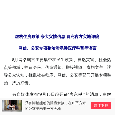
虚构住房政策 夸大灾情信息 冒充官方实施诈骗
网信、公安专项整治涉汛涉医疗科普等谣言
8月网络谣言主要集中在民生政策、自然灾害、社会热
点等领域，捏造身份、伪造通知、拼接视频、虚构文字，误
导公众认知，扰乱社会秩序。网信、公安等部门开展专项整
治，严厉打击。
有自媒体发布“9月15日起开征‘房东税’”的消息，曲解
《住房租赁条例》中租赁合同备案制度，违背《条例》规范
只有脚趾能动的脑瘫女孩，在16平方米
的卧室里画出一方天地
租赁市场秩序的本质。所谓“医保新政下退休人员每月500元