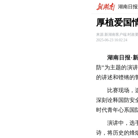
湖南日报
厚植爱国
来源:新湖南客户端.时政
2025-06-23 16:02:24
湖南日报·
防”为主题的演
的讲述和铿锵的
比赛现场，
深刻诠释国防安
时代青年心系国
演讲中，选
诗，将历史的烽