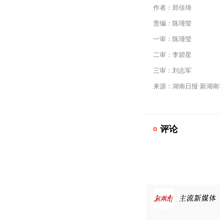
作者：郑佳琦
责编：陈瑾莹
一审：陈瑾莹
二审：李碧星
三审：刘志军
来源：湖南日报·新湖南
评论
网信办