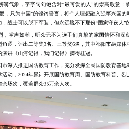
磅礴气象，字字句句饱含对“最可爱的人”的崇高敬意；
的爱，只为中国”的铿锵誓言，将个人理想融入强军兴国的
边，战士可以脱下军装，但永远脱不下那份“国家守夜人”
烈，掌声如潮，听众无不为选手们真挚的家国情怀和深
烈角逐，评出二等奖3名、三等奖6名，其中祁阳市融媒体
的演讲《山河记得，我们记得》摘得桂冠。
阳市深入推进国防教育工作，充分发挥全民国防教育基地
学活动，2024年累计开展国防教育周、国防教育科普、烈
00余场次，覆盖群众35万余人次。