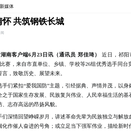
新媒体
情怀 共筑钢铁长城
要闻
新湖南客户端6月23日讯（通讯员 郑佳琦）
近日，祁阳
讲比赛，来自市直单位、乡镇、学校等26组优秀选手同台
誓言，致敬历史、展望未来。
选手们紧扣“爱我国防”主题，引经据典、声情并茂，以身
全之于国家生存发展、民族复兴伟业、人民幸福生活的基
防、志存高远的昂扬风貌。
手们深情回望峥嵘岁月，讲述革命先辈为民族独立与解放
烟化作催人奋进的号角；或立足当下强军伟业，描绘新时