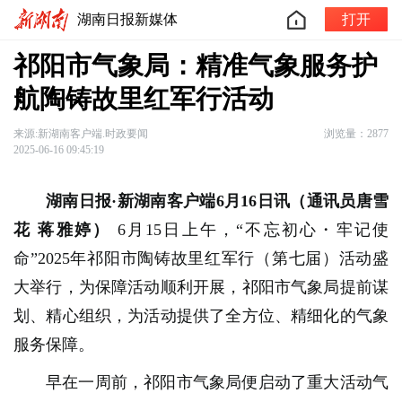
湖南日报新媒体
打开
祁阳市气象局：精准气象服务护
航陶铸故里红军行活动
来源:新湖南客户端.时政要闻
浏览量：2877
2025-06-16 09:45:19
湖南日报·新湖南客户端6月16日讯（通讯员唐雪
花 蒋雅婷
）
6月15日上午，“不忘初心・牢记使
命”2025年祁阳市陶铸故里红军行（第七届）活动盛
大举行，为保障活动顺利开展，祁阳市气象局提前谋
划、精心组织，为活动提供了全方位、精细化的气象
服务保障。
早在一周前，祁阳市气象局便启动了重大活动气