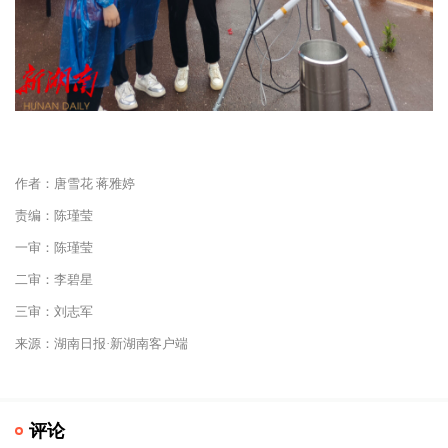
作者：唐雪花 蒋雅婷
责编：陈瑾莹
一审：陈瑾莹
二审：李碧星
三审：刘志军
来源：湖南日报·新湖南客户端
评论