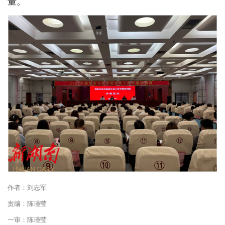
量。
作者：刘志军
责编：陈瑾莹
一审：陈瑾莹