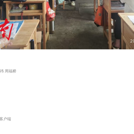
祎 周福桥
客户端