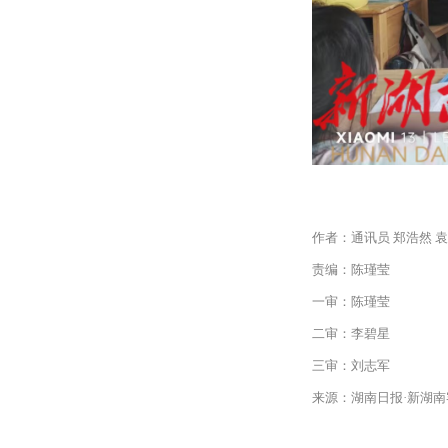
作者：通讯员 郑浩然 袁
责编：陈瑾莹
一审：陈瑾莹
二审：李碧星
三审：刘志军
来源：湖南日报·新湖南