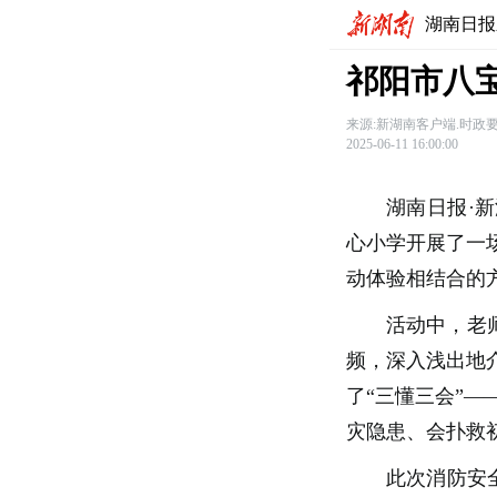
湖南日报
祁阳市八
来源:新湖南客户端.时政
2025-06-11 16:00:00
湖南日报·新
心小学
开展了一
动体验相结合的
活动中，老
频，深入浅出地
了“三懂三会”
灾隐患、会扑救
此次消防安