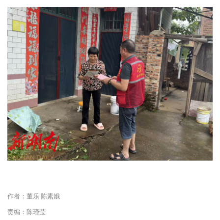
作者：董乐 陈素娥
责编：陈瑾莹