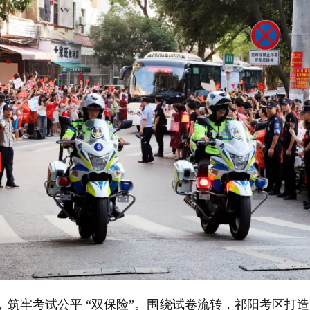
度，筑牢考试公平 “双保险”。围绕试卷流转，祁阳考区打造 “