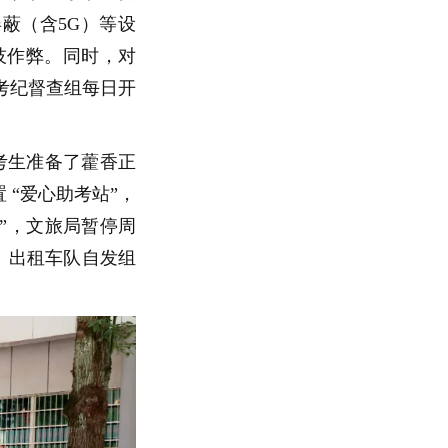
屏蔽（含5G）等设
技作弊。同时，对
风考纪督查组每日开
位考生准备了藿香正
 “爱心助考站”，
”，文旅局暂停周
。出租车队自发组