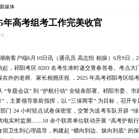
新媒体
25年高考组考工作完美收官
单位
湖南客户端6月10日讯（通讯员 高志恒 柏操）6月9日，2
响起，祁阳考区 8203 名考生准时递交青春答卷。考点
在外的老师、家长相拥庆祝 ，2025 年高考祁阳考区组
 “专题会议” 到 “护航行动” 全链条部署。祁阳市委、
考”，主要领导靠前指挥，以 “三保两零” 为目标，召开专
部门 24 小时驻点试卷保密室，交警为送考车队开辟 “
电实时监测……10 余个联席单位联动开展 “高考护航
宿卫生到心理疏导，构建起 “横向到边、纵向到底” 的