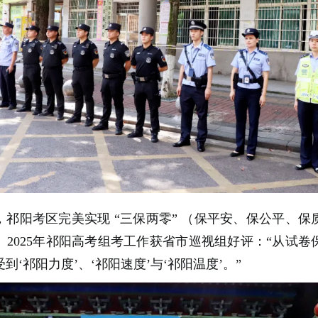
考，祁阳考区完美实现 “三保两零” （保平安、保公平、
。2025年祁阳高考组考工作获省市巡视组好评：“从试卷
到‘祁阳力度’、‘祁阳速度’与‘祁阳温度’。”