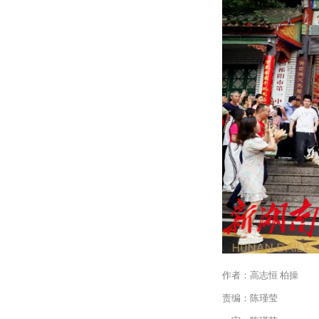
作者：高志恒 柏操
责编：陈瑾莹