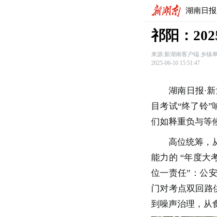
湖南日报
祁阳：20
来源:新湖南客户端.乡镇
2025-06-10 15:51:47
湖南日报·新
目考试“终了铃”
们如释重负与等候
高位统筹，从
能力的 “年度大
位一责任”：公安
门对考点双回路供
到噪声治理，从食