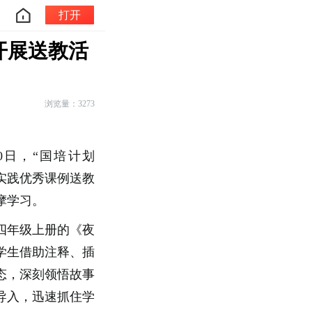
打开
开展送教活
浏览量：3273
0日，
“国培计划
岗实践优秀课例送教
摩学习。
四年级上册的《夜
学生借助注释、插
态，深刻领悟故事
导入，迅速抓住学