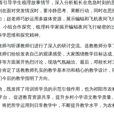
着引导学生梳理故事情节，深入分析船长在危急时刻的
到在面对突发情况时，要冷静思考、果断行动，同时在思
力；赵老师巧妙运用多媒体资源，展示蝙蝠和飞机夜间飞
、小组合作探究，梳理科学家揭开蝙蝠夜间飞行秘密的
科学思维和探究精神。
教师与听课教师们进行了深入的研讨交流。送教教师分享
教师们纷纷发表自己的观课感受，大家围绕教学目标达成
养等方面展开热烈讨论，现场气氛融洽。最后，邓校长对
分肯定了送教教师扎实的教学基本功和精心的教学设计，
们今后的教学指明了方向。
动，既发挥了培训班学员的示范引领作用，也
为祁阳市农
平台，
促进教育资源共享，提升乡村小学语文教学质量
，将把所学运用到日常教学中，不断提升教学水平，为农