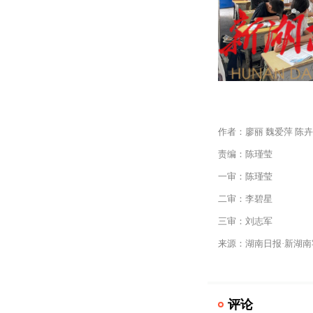
作者：廖丽 魏爱萍 陈卉
责编：陈瑾莹
一审：陈瑾莹
二审：李碧星
三审：刘志军
来源：湖南日报·新湖南
评论