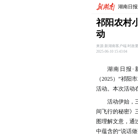
湖南日报
祁阳农村
动
来源:新湖南客户端.时政
2025-06-10 15:43:04
湖南日报·
（2025）”祁
活动。本次活动
活动伊始，
间飞行的秘密》
图理解文意，通
中蕴含的“说话