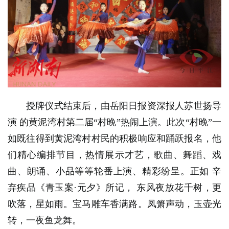
授牌仪式结束后，由
岳阳日报资深报人苏世扬导
演
的黄泥湾村第二届“村晚”热闹上演。此次“村晚”一
如既往得到黄泥湾村村民的积极响应和踊跃报名，他
们精心编排节目，热情展示才艺，歌曲、舞蹈、戏
曲、朗诵、小品等等轮番上演、精彩纷呈。
正如
辛
弃疾品《青玉案·元夕》所记，
东风夜放花千树，更
吹落，星如雨。宝马雕车香满路。凤箫声动，玉壶光
转，一夜鱼龙舞。