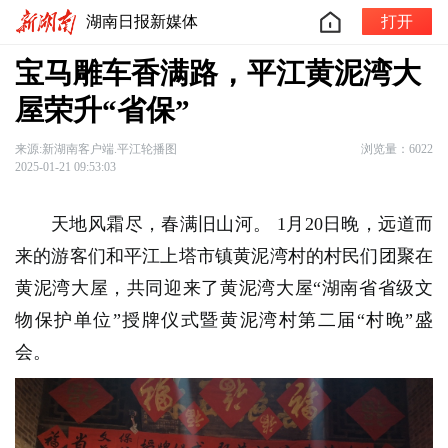
湖南日报新媒体
打开
宝马雕车香满路，平江黄泥湾大
屋荣升“省保”
来源:新湖南客户端.平江轮播图
浏览量：6022
2025-01-21 09:53:03
天地风霜尽，春满旧山河。
1月20日晚，远道而
来的游客们和平江上塔市镇黄泥湾村的村民们团聚在
黄泥湾大屋，共同迎来了黄泥湾大屋“湖南省省级文
物保护单位”授牌仪式暨黄泥湾村第二届“村晚”盛
会。