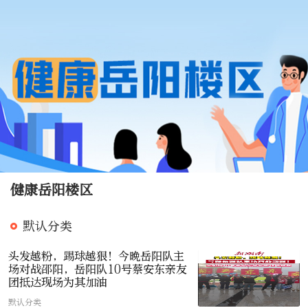
健康岳阳楼区
默认分类
头发越粉，踢球越狠！今晚岳阳队主
场对战邵阳，岳阳队10号蔡安东亲友
团抵达现场为其加油
默认分类