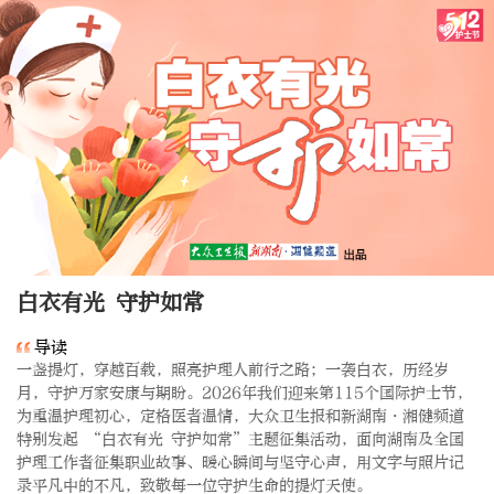
白衣有光 守护如常
导读
一盏提灯，穿越百载，照亮护理人前行之路；一袭白衣，历经岁
月，守护万家安康与期盼。2026年我们迎来第115个国际护士节，
为重温护理初心，定格医者温情，大众卫生报和新湖南・湘健频道
特别发起 “白衣有光 守护如常”主题征集活动，面向湖南及全国
护理工作者征集职业故事、暖心瞬间与坚守心声，用文字与照片记
录平凡中的不凡，致敬每一位守护生命的提灯天使。