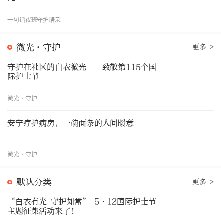
一句话夜班守护语录
微光·守护
更多 >
守护在社区的白衣微光——致敬第115个国
际护士节
微光·守护
安宁疗护病房，一碗面条的人间暖意
微光·守护
默认分类
更多 >
“白衣有光 守护如常” 5・12国际护士节
主题征集活动来了！