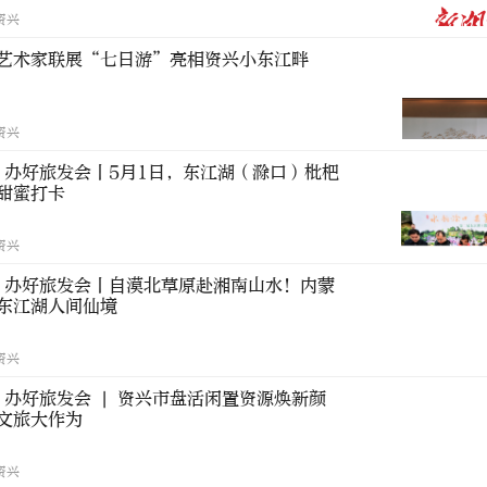
资兴
艺术家联展“七日游”亮相资兴小东江畔
资兴
 办好旅发会丨5月1日，东江湖（滁口）枇杷
甜蜜打卡
资兴
 办好旅发会丨自漠北草原赴湘南山水！内蒙
东江湖人间仙境
资兴
 办好旅发会 | 资兴市盘活闲置资源焕新颜
文旅大作为
资兴