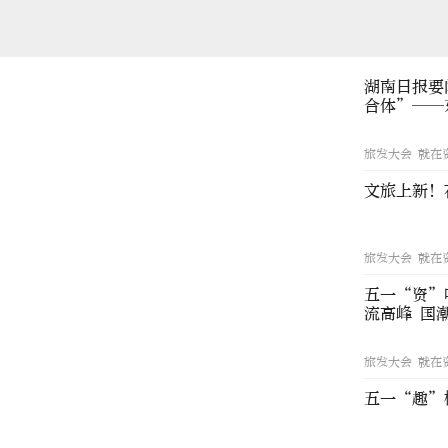
湖南日报要
合体”——
旅发大会 就在
文旅上新！
旅发大会 就在
五一“资”
流高峰 国
旅发大会 就在
五一“趣”