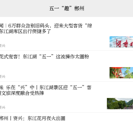
五一“趣”郴州
闻｜6万群众告别旧码头，迎来大型客货“综
东江湖库区出行便捷多了
资兴
花式宠客！东江湖“五一”这波操作太圈粉
资兴
味 乐在“兴”中丨东江湖景区迎“五一”客
潮文旅深度融合受热捧
资兴
郴州丨资兴：东江花月夜火出圈