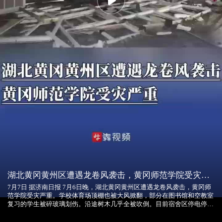
Play
湖北黄冈黄州区遭遇龙卷风袭击，黄冈师范学院受灾严重
7月7日 据济南日报 7月6日晚，湖北黄冈黄州区遭遇龙卷风袭击，黄冈师
范学院受灾严重。学校体育场顶棚也被大风掀翻，部分在图书馆和空教室
复习的学生被碎玻璃划伤。沿途树木几乎全被吹倒。目前宿舍区停电停
水，学校尚未放暑假，原定于本周五的期末考试暂未宣布调整。 此前湖
北天气发布的消息显示，黄冈、黄石、咸宁一带出现红色雷达回波，其中